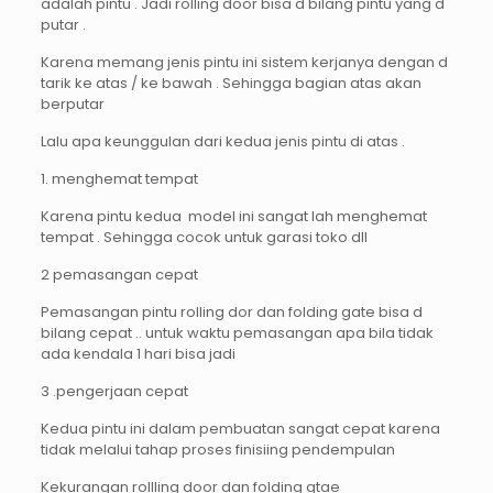
adalah pintu . Jadi rolling door bisa d bilang pintu yang d
putar .
Karena memang jenis pintu ini sistem kerjanya dengan d
tarik ke atas / ke bawah . Sehingga bagian atas akan
berputar
Lalu apa keunggulan dari kedua jenis pintu di atas .
1. menghemat tempat
Karena pintu kedua model ini sangat lah menghemat
tempat . Sehingga cocok untuk garasi toko dll
2 pemasangan cepat
Pemasangan pintu rolling dor dan folding gate bisa d
bilang cepat .. untuk waktu pemasangan apa bila tidak
ada kendala 1 hari bisa jadi
3 .pengerjaan cepat
Kedua pintu ini dalam pembuatan sangat cepat karena
tidak melalui tahap proses finisiing pendempulan
Kekurangan rollling door dan folding gtae