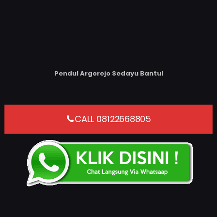
Pendul Argorejo Sedayu Bantul
CALL 08122668805